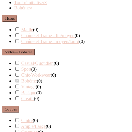
Tout réinitialiser
×
Bohème
×
Tissus
Maille
(
0
)
Chaîne et Trame - fin/moyen
(
0
)
Chaîne et Trame - moyen/lourd
(
0
)
Styles
— Bohème
Casual/Quotidien
(
0
)
Sport
(
0
)
Chic/Workwear
(
0
)
Bohème
(
0
)
Vintage
(
0
)
Basique
(
0
)
Créatif
(
0
)
Coupes
Cintré
(
0
)
Ample/Large
(
0
)