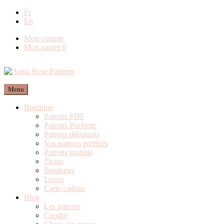
Livraison offerte en France métropolitaine dès
Fr
En
80€ de commande (Expédition via Mondial
Relay)
Mon compte
Mon panier
0
Menu
Boutique
Patrons PDF
Patrons Pochette
Patrons débutants
Vos patrons préférés
Patrons gratuits
Tissus
Broderies
Livres
Carte cadeau
Blog
Les patrons
Coudre