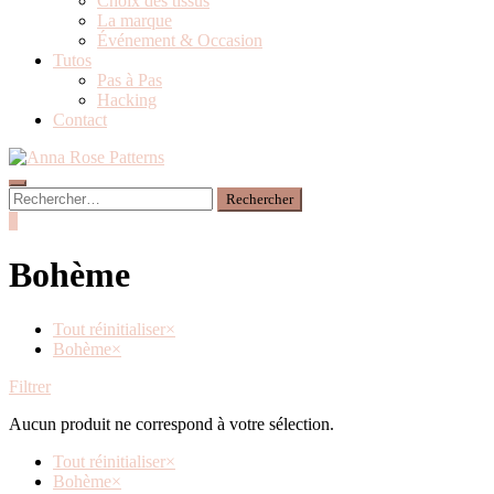
Choix des tissus
La marque
Événement & Occasion
Tutos
Pas à Pas
Hacking
Contact
0
Bohème
Tout réinitialiser
×
Bohème
×
Filtrer
Aucun produit ne correspond à votre sélection.
Tout réinitialiser
×
Bohème
×