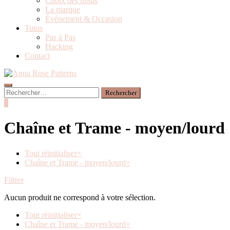
Choix des tissus
La marque
Événement & Occasion
Tutos
Pas à Pas
Hacking
Contact
0
Chaîne et Trame - moyen/lourd
Tout réinitialiser
×
Chaîne et Trame - moyen/lourd
×
Filtrer
Aucun produit ne correspond à votre sélection.
Tout réinitialiser
×
Chaîne et Trame - moyen/lourd
×