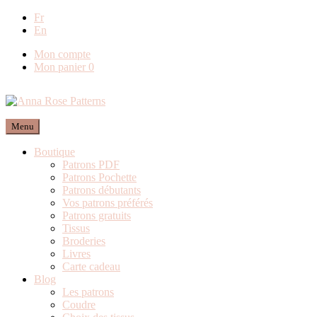
Livraison offerte en France métropolitaine dès
Fr
En
80€ de commande (Expédition via Mondial
Relay)
Mon compte
Mon panier
0
Menu
Boutique
Patrons PDF
Patrons Pochette
Patrons débutants
Vos patrons préférés
Patrons gratuits
Tissus
Broderies
Livres
Carte cadeau
Blog
Les patrons
Coudre