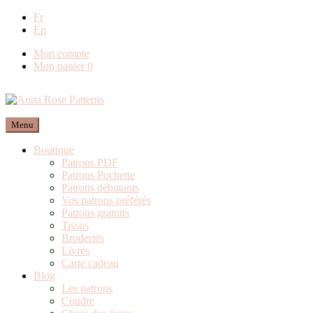
Fr
Livraison offerte en
En
Mon compte
Mon panier
0
Menu
Boutique
Patrons PDF
Patrons Pochette
Patrons débutants
Vos patrons préférés
Patrons gratuits
Tissus
Broderies
Livres
Carte cadeau
Blog
Les patrons
Coudre