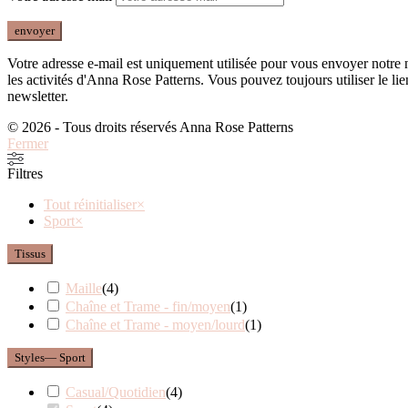
Votre adresse e-mail est uniquement utilisée pour vous envoyer notre n
les activités d'Anna Rose Patterns. Vous pouvez toujours utiliser le lie
newsletter.
© 2026 - Tous droits réservés Anna Rose Patterns
Fermer
Filtres
Tout réinitialiser
×
Sport
×
Tissus
Maille
(
4
)
Chaîne et Trame - fin/moyen
(
1
)
Chaîne et Trame - moyen/lourd
(
1
)
Styles
— Sport
Casual/Quotidien
(
4
)