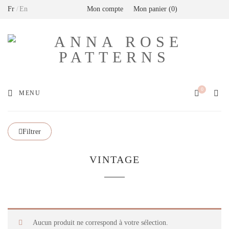
Fr
En
Mon compte
Mon panier
0
Livraison offerte en France métropolitaine dès
80€ de commande (Expédition via Mondial
Relay)
0
MENU
Filtrer
VINTAGE
Aucun produit ne correspond à votre sélection.