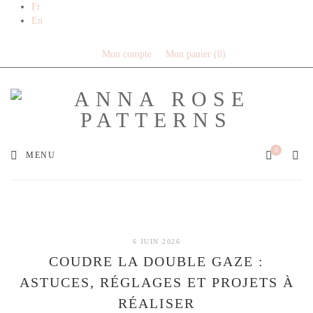
Fr
Livraison offerte en France métropolitaine dès
En
80€ de commande (Expédition via Mondial
Relay)
Mon compte
Mon panier
0
0
MENU
6 JUIN 2026
COUDRE LA DOUBLE GAZE :
ASTUCES, RÉGLAGES ET PROJETS À
RÉALISER