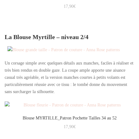
Note
17,90
€
5.00
sur 5
La Blouse Myrtille – niveau 2/4
Un corsage simple avec quelques détails aux manches, faciles à réaliser et
très bien rendus en double gaze. La coupe ample apporte une aisance
casual très agréable, et la version manches courtes à petits volants est
particulièrement réussie avec ce tissu : le tombé donne du mouvement
sans surcharger la silhouette.
Blouse MYRTILLE_Patron Pochette Tailles 34 au 52
17,90
€