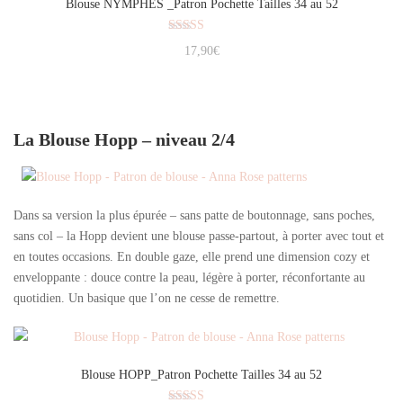
Blouse NYMPHES _Patron Pochette Tailles 34 au 52
Note
17,90
€
5.00
sur 5
La Blouse Hopp – niveau 2/4
Dans sa version la plus épurée – sans patte de boutonnage, sans poches,
sans col – la Hopp devient une blouse passe-partout, à porter avec tout et
en toutes occasions. En double gaze, elle prend une dimension cozy et
enveloppante : douce contre la peau, légère à porter, réconfortante au
quotidien. Un basique que l’on ne cesse de remettre.
Blouse HOPP_Patron Pochette Tailles 34 au 52