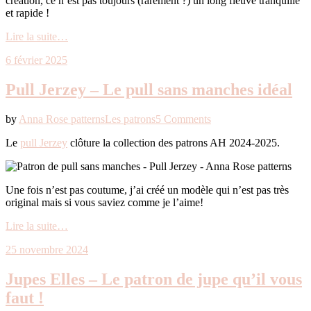
création, ce n’est pas toujours (rarement ?) un long fleuve tranquille
et rapide !
Lire la suite…
6 février 2025
Pull Jerzey – Le pull sans manches idéal
by
Anna Rose patterns
Les patrons
5 Comments
Le
pull Jerzey
clôture la collection des patrons AH 2024-2025.
Une fois n’est pas coutume, j’ai créé un modèle qui n’est pas très
original mais si vous saviez comme je l’aime!
Lire la suite…
25 novembre 2024
Jupes Elles – Le patron de jupe qu’il vous
faut !