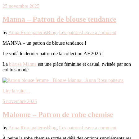
25 novembre 2025
Manna – Patron de blouse tendance
by
Anna Rose patterns
Blog
,
Les patrons
Leave a comment
MANNA – un patron de blouse tendance !
Le voilà le dernier patron de la collection AH2025 !
La
blouse Manna
est une pièce féminine et casual, twistée par son
col très mode.
Lire la suite…
6 novembre 2025
Malonne – Patron de robe chemise
by
Anna Rose patterns
Blog
,
Les patrons
Leave a comment
À peine la robe chemise sortie et déjà des options supplémentaires