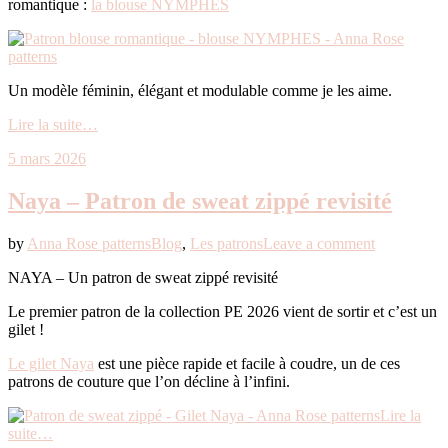
romantique :
la blouse NYMPHES
Un modèle féminin, élégant et modulable comme je les aime.
Lire la suite…
5 mars 2026
Naya – Patron de sweat zippé revisité
by
Anna Rose patterns
Blog
,
Les patrons
Leave a comment
NAYA – Un patron de sweat zippé revisité
Le premier patron de la collection PE 2026 vient de sortir et c’est un
gilet !
Le gilet Naya
est une pièce rapide et facile à coudre, un de ces
patrons de couture que l’on décline à l’infini.
Lire la
suite…