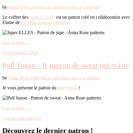
by
Anna Rose patterns
Les patrons
Leave a comment
Le coffret des
jupes ELLES
est un patron créé en collaboration avec
Elaine de
La petite maison couture
.
Lire la suite…
25 novembre 2024
Pull Junon – le patron de sweat qui twiste
by
Anna Rose patterns
Les patrons
Leave a comment
Je vous présente le patron du
pull Junon
!
Lire la suite…
Articles plus anciens
Découvrez le dernier patron !