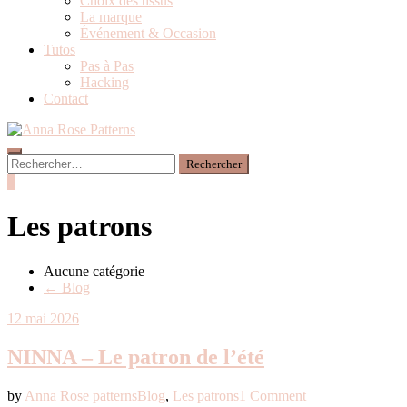
Choix des tissus
La marque
Événement & Occasion
Tutos
Pas à Pas
Hacking
Contact
0
Les patrons
Aucune catégorie
← Blog
12 mai 2026
NINNA – Le patron de l’été
by
Anna Rose patterns
Blog
,
Les patrons
1 Comment