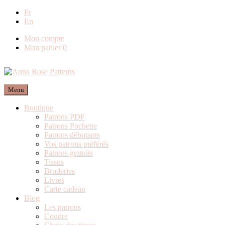
Livraison offerte en France métropolitaine dès
Fr
En
80€ de commande (Expédition via Mondial
Relay)
Mon compte
Mon panier
0
Menu
Boutique
Patrons PDF
Patrons Pochette
Patrons débutants
Vos patrons préférés
Patrons gratuits
Tissus
Broderies
Livres
Carte cadeau
Blog
Les patrons
Coudre