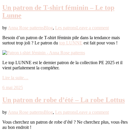
Un patron de T-shirt féminin – Le top
Lunne
by
Anna Rose patterns
Blog
,
Les patrons
Leave a comment
Besoin d’un patron de T-shirt féminin pile dans la tendance mais
surtout trop joli ? Le patron du
top LUNNE
est fait pour vous !
Le top LUNNE est le dernier patron de la collection PE 2025 et il
vient parfaitement la compléter.
Lire la suite…
6 mai 2025
Un patron de robe d’été – La robe Lottus
by
Anna Rose patterns
Blog
,
Les patrons
Leave a comment
Vous cherchez un patron de robe d’été ? Ne cherchez plus, vous êtes
au bon endroit !