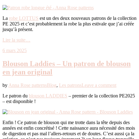
La
robe LOTTUS
est un des deux nouveaux patrons de la collection
PE 2025 et c’est probablement la robe la plus estivale que j’ai créée
jusqu’à présent.
Lire la suite…
6 mars 2025
Blouson Laddies – Un patron de blouson
en jean original
by
Anna Rose patterns
Blog
,
Les patrons
Leave a comment
Le patron du
blouson LADDIES
– premier de la collection PE2025
– est disponible !
Enfin ! Ce patron de blouson qui me trotte dans la tête depuis des
années est enfin concrétisé ! Cette naissance aura nécessité des mois
de digestion et pas mal l’allers-retours et de doutes. C’est aussi ça la