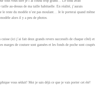
ur tous vous dire je l’ai cousu trop grand… Le tissu avait
taille au-dessus de ma taille habituelle. En réalité, j’aurais
ue le reste du modèle n’est pas moulant… Je le porterai quand même
u modèle alors il y a peu de photos.
uisse (ici j’ai fait deux grands revers successifs de chaque côté) et
. Les marges de couture sont gansées et les fonds de poche sont coupés
phique vous séduit! Moi je sais déjà ce que je vais porter cet été!