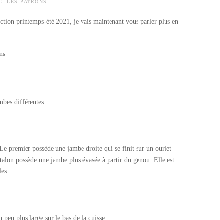
G
,
LES PATRONS
ection printemps-été 2021, je vais maintenant vous parler plus en
mbes différentes.
Le premier possède une jambe droite qui se finit sur un ourlet
talon possède une jambe plus évasée à partir du genou. Elle est
les.
peu plus large sur le bas de la cuisse.