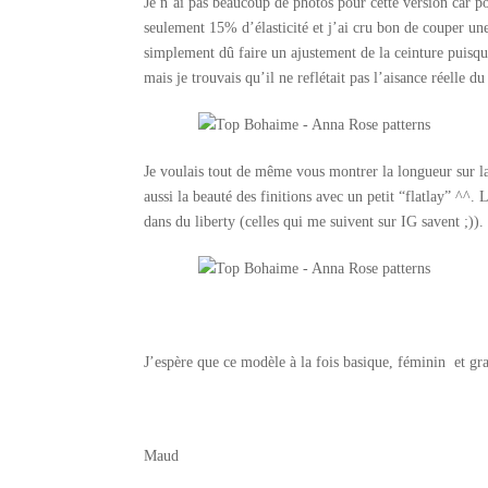
Je n’ai pas beaucoup de photos pour cette version car po
seulement 15% d’élasticité et j’ai cru bon de couper une 
simplement dû faire un ajustement de la ceinture puisq
mais je trouvais qu’il ne reflétait pas l’aisance réelle d
Je voulais tout de même vous montrer la longueur sur la c
aussi la beauté des finitions avec un petit “flatlay” ^^
dans du liberty (celles qui me suivent sur IG savent ;)).
J’espère que ce modèle à la fois basique, féminin et gra
Maud