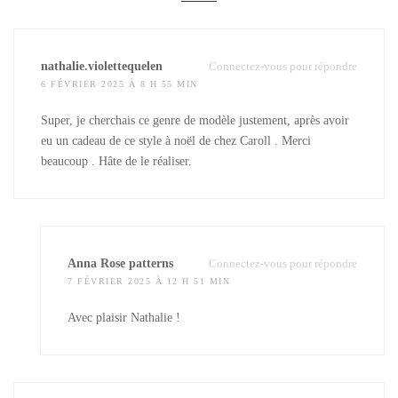
nathalie.violettequelen
Connectez-vous pour répondre
6 FÉVRIER 2025 À 8 H 55 MIN
Super, je cherchais ce genre de modèle justement, après avoir
eu un cadeau de ce style à noël de chez Caroll . Merci
beaucoup . Hâte de le réaliser.
Anna Rose patterns
Connectez-vous pour répondre
7 FÉVRIER 2025 À 12 H 51 MIN
Avec plaisir Nathalie !