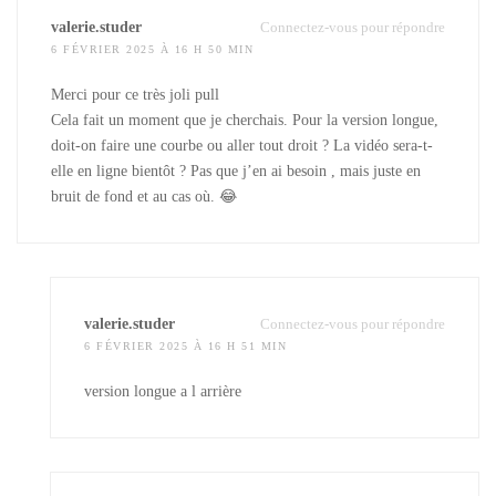
valerie.studer
Connectez-vous pour répondre
6 FÉVRIER 2025 À 16 H 50 MIN
Merci pour ce très joli pull
Cela fait un moment que je cherchais. Pour la version longue,
doit-on faire une courbe ou aller tout droit ? La vidéo sera-t-
elle en ligne bientôt ? Pas que j’en ai besoin , mais juste en
bruit de fond et au cas où. 😂
valerie.studer
Connectez-vous pour répondre
6 FÉVRIER 2025 À 16 H 51 MIN
version longue a l arrière