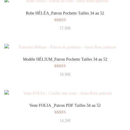
Robe HÉLÉA_Patron Pochette Tailles 34 au 52
Note
17,90
€
5.00
sur 5
Modèle HÉLIUM_Patron Pochette Tailles 34 au 52
Note
18,90
€
5.00
sur 5
Veste FOLIA _Patron PDF Tailles 34 au 52
Note
14,50
€
5.00
sur 5