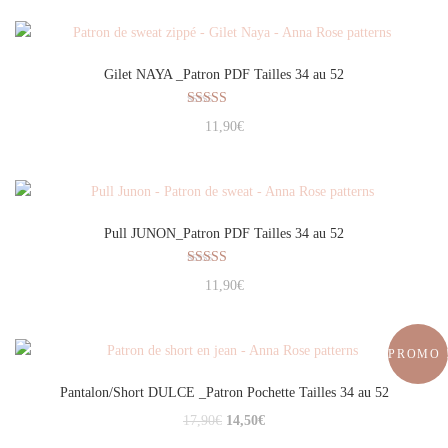
Gilet NAYA _Patron PDF Tailles 34 au 52
Note
11,90
€
5.00
sur 5
Pull JUNON_Patron PDF Tailles 34 au 52
Note
11,90
€
5.00
sur 5
PROMO 
Pantalon/Short DULCE _Patron Pochette Tailles 34 au 52
17,90
€
14,50
€