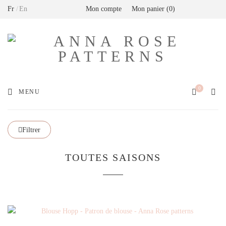
Fr
En
Mon compte
Mon panier
0
Livraison offerte en France métropolitaine dès
80€ de commande (Expédition via Mondial
Relay)
0
MENU
Filtrer
TOUTES SAISONS