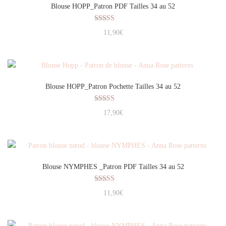
Blouse HOPP_Patron PDF Tailles 34 au 52
Note
11,90
€
3.50
sur 5
Blouse HOPP_Patron Pochette Tailles 34 au 52
Note
17,90
€
5.00
sur 5
Blouse NYMPHES _Patron PDF Tailles 34 au 52
Note
11,90
€
5.00
sur 5