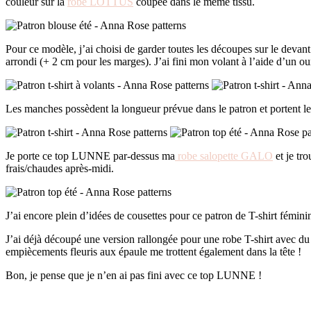
couleur sur la
robe LOTTUS
coupée dans le même tissu.
Pour ce modèle, j’ai choisi de garder toutes les découpes sur le devan
arrondi (+ 2 cm pour les marges). J’ai fini mon volant à l’aide d’un o
Les manches possèdent la longueur prévue dans le patron et portent le
Je porte ce top LUNNE par-dessus ma
robe salopette GALO
et je tr
frais/chaudes après-midi.
J’ai encore plein d’idées de cousettes pour ce patron de T-shirt féminin
J’ai déjà découpé une version rallongée pour une robe T-shirt avec du p
empiècements fleuris aux épaule me trottent également dans la tête !
Bon, je pense que je n’en ai pas fini avec ce top LUNNE !