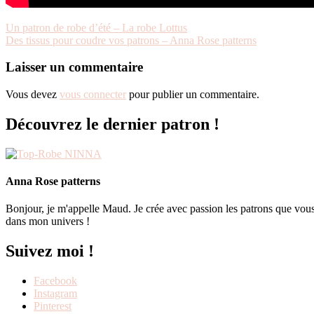
Un patron de robe d’été – La robe Lottus
Des tissus pour coudre vos patrons – Anna Rose patterns
Laisser un commentaire
Vous devez
vous connecter
pour publier un commentaire.
Découvrez le dernier patron !
Anna Rose patterns
Bonjour, je m'appelle Maud. Je crée avec passion les patrons que vous
dans mon univers !
Suivez moi !
Facebook
Instagram
Pinterest