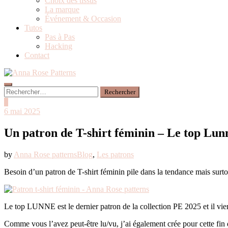
Choix des tissus
La marque
Événement & Occasion
Tutos
Pas à Pas
Hacking
Contact
0
6 mai 2025
Un patron de T-shirt féminin – Le top Lun
by
Anna Rose patterns
Blog
,
Les patrons
Besoin d’un patron de T-shirt féminin pile dans la tendance mais surto
Le top LUNNE est le dernier patron de la collection PE 2025 et il vien
Comme vous l’avez peut-être lu/vu, j’ai également crée pour cette fin d