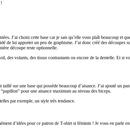
 !
ées. J’ai choisi cette base car je sais qu’elle vous plaît beaucoup et q
cidé de lui apporter un peu de graphisme. J’ai donc créé des découpes 
nière découpe reste optionnelle.
l, des volants, des tissus contrastants ou encore de la dentelle. Et si v
st taillé sur une base qui possède beaucoup d’aisance. J’ai ajouté un pa
le “papillon” pour une aisance maximum au niveau des biceps.
lles par exemple, un style très tendance.
ment d’idées pour ce patron de T-shirt si féminin ! Je vous en parle en f