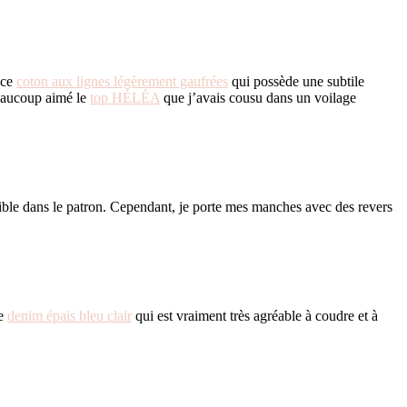
 ce
coton aux lignes légèrement gaufrées
qui possède une subtile
beaucoup aimé le
top HÉLÉA
que j’avais cousu dans un voilage
nible dans le patron. Cependant, je porte mes manches avec des revers
le
denim épais bleu clair
qui est vraiment très agréable à coudre et à