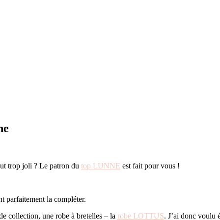
ne
ut trop joli ? Le patron du
top LUNNE
est fait pour vous !
t parfaitement la compléter.
e collection, une robe à bretelles – la
robe LOTTUS
. J’ai donc voulu 