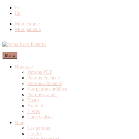
Fr
Livraison offerte en
En
Mon compte
Mon panier
0
Menu
Boutique
Patrons PDF
Patrons Pochette
Patrons débutants
Vos patrons préférés
Patrons gratuits
Tissus
Broderies
Livres
Carte cadeau
Blog
Les patrons
Coudre