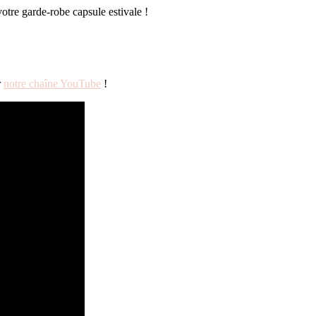
votre garde-robe capsule estivale !
r
notre chaîne YouTube
!