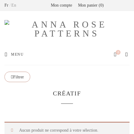
Fr
En
Mon compte
Mon panier
0
Livraison offerte en France métropolitaine dès
80€ de commande (Expédition via Mondial
Relay)
0
MENU
Filtrer
CRÉATIF
Aucun produit ne correspond à votre sélection.