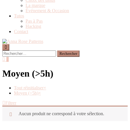
Choix des tissus
La marque
Événement & Occasion
Tutos
Pas à Pas
Hacking
Contact
0
Moyen (>5h)
Tout réinitialiser
×
Moyen (>5h)
×
Filtrer
Aucun produit ne correspond à votre sélection.