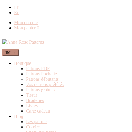
Livraison offerte en France métropolitaine dès
Fr
En
80€ de commande (Expédition via Mondial
Relay)
Mon compte
Mon panier
0
Menu
Boutique
Patrons PDF
Patrons Pochette
Patrons débutants
Vos patrons préférés
Patrons gratuits
Tissus
Broderies
Livres
Carte cadeau
Blog
Les patrons
Coudre