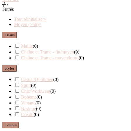
Filtres
Tout réinitialiser
×
Moyen (>5h)
×
Tissus
Maille
(
0
)
Chaîne et Trame - fin/moyen
(
0
)
Chaîne et Trame - moyen/lourd
(
0
)
Styles
Casual/Quotidien
(
0
)
Sport
(
0
)
Chic/Workwear
(
0
)
Bohème
(
0
)
Vintage
(
0
)
Basique
(
0
)
Créatif
(
0
)
Coupes