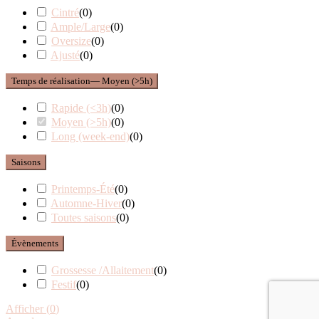
Cintré
(
0
)
Ample/Large
(
0
)
Oversize
(
0
)
Ajusté
(
0
)
Temps de réalisation
— Moyen (>5h)
Rapide (<3h)
(
0
)
Moyen (>5h)
(
0
)
Long (week-end)
(
0
)
Saisons
Printemps-Été
(
0
)
Automne-Hiver
(
0
)
Toutes saisons
(
0
)
Évènements
Grossesse /Allaitement
(
0
)
Festif
(
0
)
Afficher
(
0
)