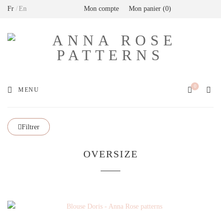
Fr
En
Mon compte
Mon panier
0
Livraison offerte en France métropolitaine dès
80€ de commande (Expédition via Mondial
Relay)
0
MENU
Filtrer
OVERSIZE