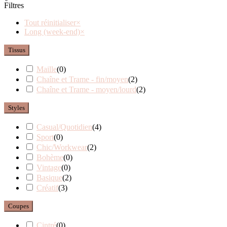
Filtres
Tout réinitialiser
×
Long (week-end)
×
Tissus
Maille
(
0
)
Chaîne et Trame - fin/moyen
(
2
)
Chaîne et Trame - moyen/lourd
(
2
)
Styles
Casual/Quotidien
(
4
)
Sport
(
0
)
Chic/Workwear
(
2
)
Bohème
(
0
)
Vintage
(
0
)
Basique
(
2
)
Créatif
(
3
)
Coupes
Cintré
(
0
)