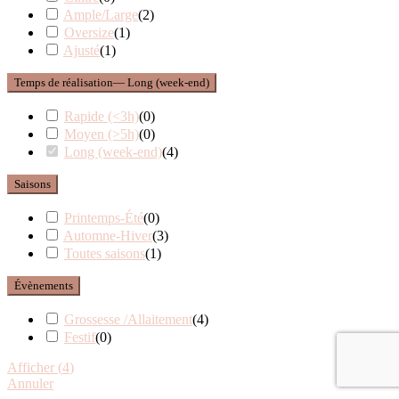
Ample/Large
(
2
)
Oversize
(
1
)
Ajusté
(
1
)
Temps de réalisation
— Long (week-end)
Rapide (<3h)
(
0
)
Moyen (>5h)
(
0
)
Long (week-end)
(
4
)
Saisons
Printemps-Été
(
0
)
Automne-Hiver
(
3
)
Toutes saisons
(
1
)
Évènements
Grossesse /Allaitement
(
4
)
Festif
(
0
)
Afficher
(
4
)
Annuler