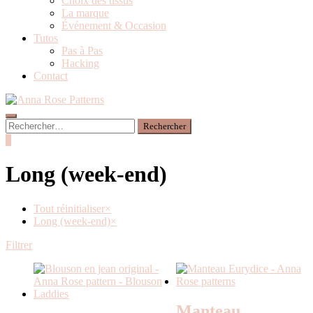
Choix des tissus
La marque
Événement & Occasion
Tutos
Pas à Pas
Hacking
Contact
0
Long (week-end)
Tout réinitialiser
×
Long (week-end)
×
Filtrer
Manteau