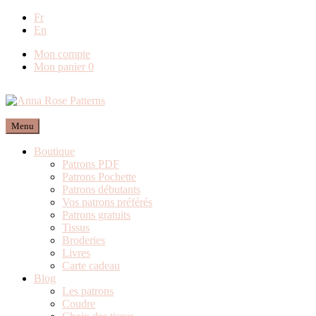
Livraison offerte en France métropolitaine dès
Fr
En
80€ de commande (Expédition via Mondial
Relay)
Mon compte
Mon panier
0
Menu
Boutique
Patrons PDF
Patrons Pochette
Patrons débutants
Vos patrons préférés
Patrons gratuits
Tissus
Broderies
Livres
Carte cadeau
Blog
Les patrons
Coudre