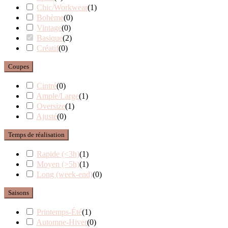
Chic/Workwear
(
1
)
Bohème
(
0
)
Vintage
(
0
)
Basique
(
2
)
Créatif
(
0
)
Coupes
Cintré
(
0
)
Ample/Large
(
1
)
Oversize
(
1
)
Ajusté
(
0
)
Temps de réalisation
Rapide (<3h)
(
1
)
Moyen (>5h)
(
1
)
Long (week-end)
(
0
)
Saisons
Printemps-Été
(
1
)
Automne-Hiver
(
0
)