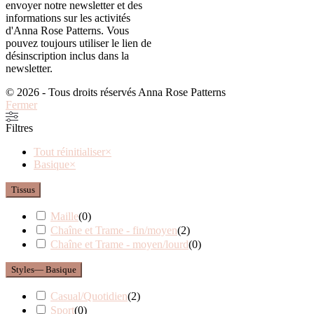
envoyer notre newsletter et des
informations sur les activités
d'Anna Rose Patterns. Vous
pouvez toujours utiliser le lien de
désinscription inclus dans la
newsletter.
© 2026 - Tous droits réservés Anna Rose Patterns
Fermer
Filtres
Tout réinitialiser
×
Basique
×
Tissus
Maille
(
0
)
Chaîne et Trame - fin/moyen
(
2
)
Chaîne et Trame - moyen/lourd
(
0
)
Styles
— Basique
Casual/Quotidien
(
2
)
Sport
(
0
)