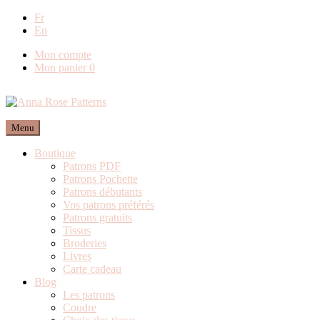
Livraison offerte en France métropolitaine dès
Fr
En
80€ de commande (Expédition via Mondial
Relay)
Mon compte
Mon panier
0
Menu
Boutique
Patrons PDF
Patrons Pochette
Patrons débutants
Vos patrons préférés
Patrons gratuits
Tissus
Broderies
Livres
Carte cadeau
Blog
Les patrons
Coudre