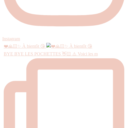
Instagram
❤️🙏🏻✨ À bientôt 😘
BYE BYE LES POCHETTES 👋🏻 ⚠️ Voici les m