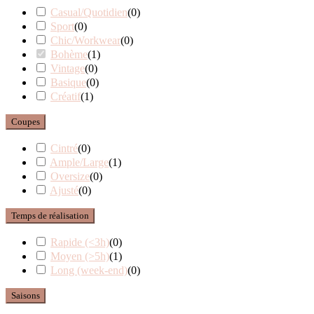
Casual/Quotidien
(
0
)
Sport
(
0
)
Chic/Workwear
(
0
)
Bohème
(
1
)
Vintage
(
0
)
Basique
(
0
)
Créatif
(
1
)
Coupes
Cintré
(
0
)
Ample/Large
(
1
)
Oversize
(
0
)
Ajusté
(
0
)
Temps de réalisation
Rapide (<3h)
(
0
)
Moyen (>5h)
(
1
)
Long (week-end)
(
0
)
Saisons