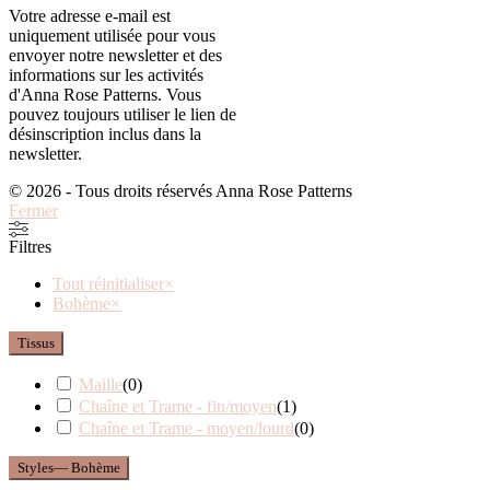
Votre adresse e-mail est
uniquement utilisée pour vous
envoyer notre newsletter et des
informations sur les activités
d'Anna Rose Patterns. Vous
pouvez toujours utiliser le lien de
désinscription inclus dans la
newsletter.
© 2026 - Tous droits réservés Anna Rose Patterns
Fermer
Filtres
Tout réinitialiser
×
Bohème
×
Tissus
Maille
(
0
)
Chaîne et Trame - fin/moyen
(
1
)
Chaîne et Trame - moyen/lourd
(
0
)
Styles
— Bohème