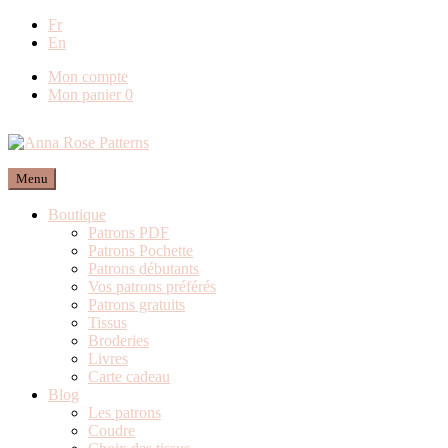
Livraison offerte en France métropolitaine dès
Fr
En
80€ de commande (Expédition via Mondial
Relay)
Mon compte
Mon panier
0
Menu
Boutique
Patrons PDF
Patrons Pochette
Patrons débutants
Vos patrons préférés
Patrons gratuits
Tissus
Broderies
Livres
Carte cadeau
Blog
Les patrons
Coudre