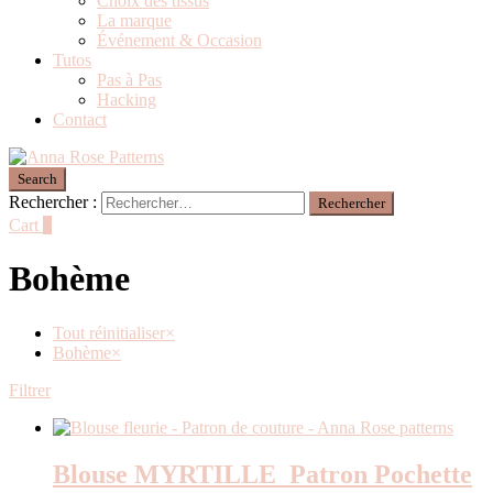
Choix des tissus
La marque
Événement & Occasion
Tutos
Pas à Pas
Hacking
Contact
Search
Rechercher :
Cart
0
Bohème
Tout réinitialiser
×
Bohème
×
Filtrer
Blouse MYRTILLE_Patron Pochette