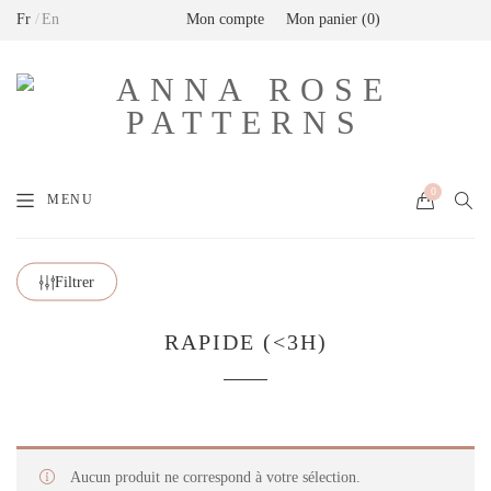
Fr
En
Mon compte
Mon panier
0
Livraison offerte en France métropolitaine dès
80€ de commande (Expédition via Mondial
Relay)
0
MENU
Filtrer
RAPIDE (<3H)
Aucun produit ne correspond à votre sélection.