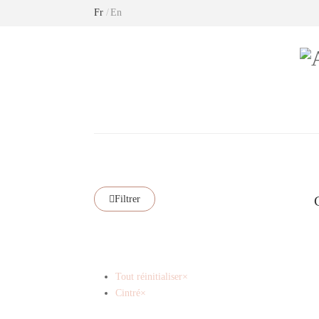
Fr
En
Livraison offerte en
Filtrer
Tout réinitialiser
×
Cintré
×