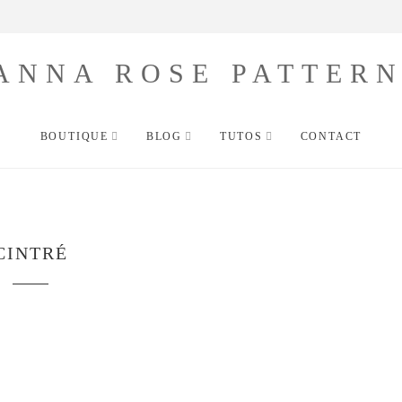
 France métropolitaine dès 80€ de commande (Expéditi
BOUTIQUE
BLOG
TUTOS
CONTACT
CINTRÉ