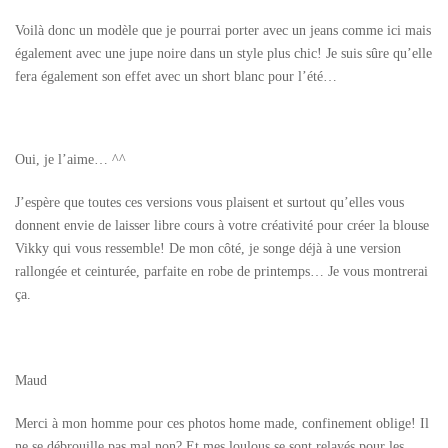
Voilà donc un modèle que je pourrai porter avec un jeans comme ici mais
également avec une jupe noire dans un style plus chic! Je suis sûre qu’elle
fera également son effet avec un short blanc pour l’été…
Oui, je l’aime… ^^
J’espère que toutes ces versions vous plaisent et surtout qu’elles vous
donnent envie de laisser libre cours à votre créativité pour créer la blouse
Vikky qui vous ressemble! De mon côté, je songe déjà à une version
rallongée et ceinturée, parfaite en robe de printemps… Je vous montrerai
ça.
Maud
Merci à mon homme pour ces photos home made, confinement oblige! Il
ne se débrouille pas mal non? Et mes loulous se sont relayés pour les