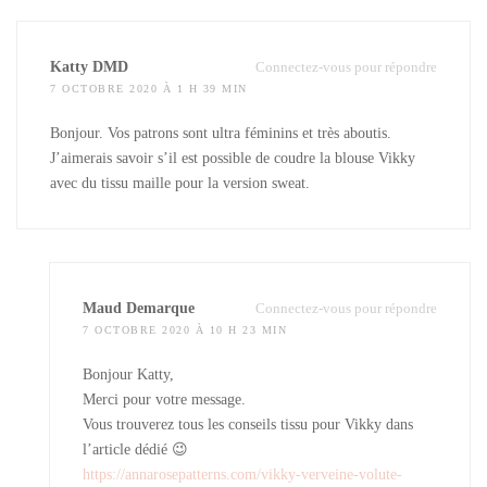
Katty DMD
Connectez-vous pour répondre
7 OCTOBRE 2020 À 1 H 39 MIN
Bonjour. Vos patrons sont ultra féminins et très aboutis.
J’aimerais savoir s’il est possible de coudre la blouse Vikky
avec du tissu maille pour la version sweat.
Maud Demarque
Connectez-vous pour répondre
7 OCTOBRE 2020 À 10 H 23 MIN
Bonjour Katty,
Merci pour votre message.
Vous trouverez tous les conseils tissu pour Vikky dans
l’article dédié 😉
https://annarosepatterns.com/vikky-verveine-volute-