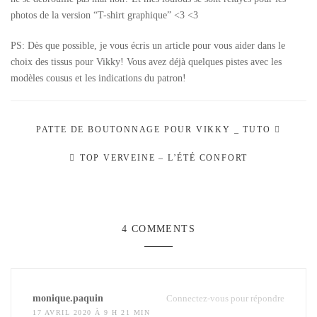
photos de la version “T-shirt graphique” <3 <3
PS: Dès que possible, je vous écris un article pour vous aider dans le
choix des tissus pour Vikky! Vous avez déjà quelques pistes avec les
modèles cousus et les indications du patron!
PATTE DE BOUTONNAGE POUR VIKKY _ TUTO
TOP VERVEINE – L’ÉTÉ CONFORT
4 COMMENTS
monique.paquin
Connectez-vous pour répondre
17 AVRIL 2020 À 9 H 21 MIN