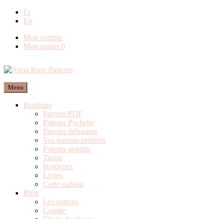
Fr
Livraison offerte en
En
Mon compte
Mon panier
0
Menu
Boutique
Patrons PDF
Patrons Pochette
Patrons débutants
Vos patrons préférés
Patrons gratuits
Tissus
Broderies
Livres
Carte cadeau
Blog
Les patrons
Coudre