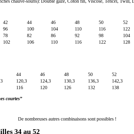
manches chauve-souris): Double gaze, Coton fin, Viscose, Tencel, Twill
42
44
46
48
50
52
96
100
104
110
116
122
78
82
86
92
98
104
102
106
110
116
122
128
44
46
48
50
52
,3
120,3
124,3
130,3
136,3
142,3
116
120
126
132
138
hes courtes”
De nombreuses autres combinaisons sont possibles !
lles 34 au 52