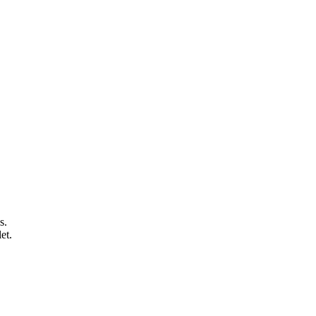
s.
et.