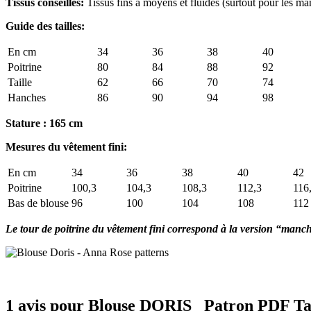
Tissus conseillés:
Tissus fins à moyens et fluides (surtout pour les 
Guide des tailles:
En cm
34
36
38
40
Poitrine
80
84
88
92
Taille
62
66
70
74
Hanches
86
90
94
98
Stature : 165 cm
Mesures du vêtement fini:
En cm
34
36
38
40
42
Poitrine
100,3
104,3
108,3
112,3
116
Bas de blouse
96
100
104
108
112
Le tour de poitrine du vêtement fini correspond à la version “manc
1 avis pour
Blouse DORIS _Patron PDF Tai