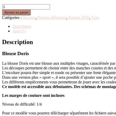
Ajouter au panier
Catégories :
Blouses
,
Patrons débutants
,
Patrons PDF
,
Tops
Description
Avis (1)
Description
Blouse Doris
La blouse Doris est une blouse aux multiples visages, caractérisée pa
Les découpes permettent de choisir entre des manches courtes et des ma
L’encolure pourra être simple et ronde ou présenter une fente élégante 
Dans une version plus « sport », il sera possible d’ajouter une poche p
Les différents empiècements vous permettront de jouer avec les couleur
Ce modèle est accessible aux débutantes. Des schémas de montage 
Les marges de couture sont incluses
Niveau de difficulté: 1/4
Pour ce modèle vous pourrez télécharger séparément les fichiers suiva