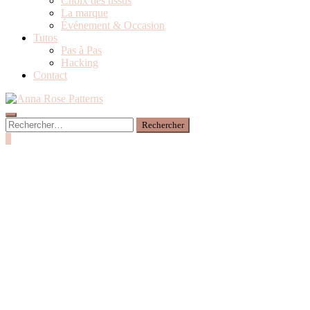
Choix des tissus
La marque
Événement & Occasion
Tutos
Pas à Pas
Hacking
Contact
0