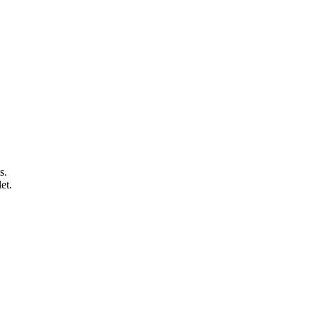
s.
et.