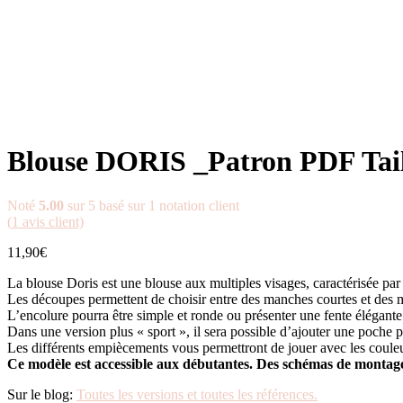
Blouse DORIS _Patron PDF Tail
Noté
5.00
sur 5 basé sur
1
notation client
(
1
avis client)
11,90
€
La blouse Doris est une blouse aux multiples visages, caractérisée pa
Les découpes permettent de choisir entre des manches courtes et des ma
L’encolure pourra être simple et ronde ou présenter une fente élégante 
Dans une version plus « sport », il sera possible d’ajouter une poche p
Les différents empiècements vous permettront de jouer avec les couleur
Ce modèle est accessible aux débutantes. Des schémas de montage 
Sur le blog:
Toutes les versions et toutes les références.