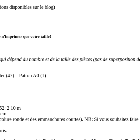
tions disponibles sur le blog)
 n’imprimer que votre taille!
dépend du nombre et de la taille des pièces (pas de superposition des p
er (47) – Patron A0 (1)
-52: 2,10 m
0 cm
encolure ronde et des emmanchures courtes). NB: Si vous souhaitez faire v
ris.