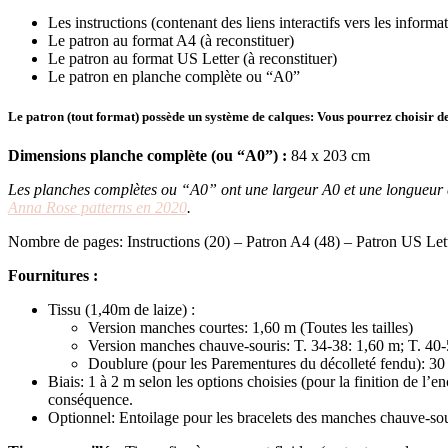
Les instructions (contenant des liens interactifs vers les informa
Le patron au format A4 (à reconstituer)
Le patron au format US Letter (à reconstituer)
Le patron en planche complète ou “A0”
Le patron (tout format) possède un système de calques: Vous pourrez choisir de
Dimensions planche complète (ou “A0”) :
84 x 203 cm
Les planches complètes ou “A0” ont une largeur A0 et une longueur qui 
Anna Rose patterns en 2020
.
Nombre de pages: Instructions (20) – Patron A4 (48) – Patron US Lett
Fournitures :
Tissu (1,40m de laize) :
Version manches courtes: 1,60 m (Toutes les tailles)
Version manches chauve-souris: T. 34-38: 1,60 m; T. 40
Doublure (pour les Parementures du décolleté fendu): 3
Biais: 1 à 2 m selon les options choisies (pour la finition de l’
conséquence.
Optionnel: Entoilage pour les bracelets des manches chauve-sou