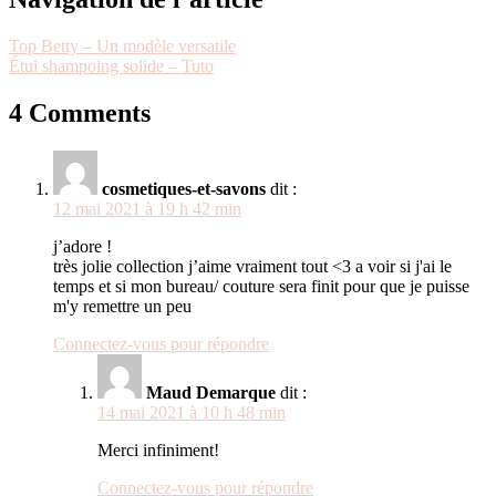
Top Betty – Un modèle versatile
Étui shampoing solide – Tuto
4 Comments
cosmetiques-et-savons
dit :
12 mai 2021 à 19 h 42 min
j’adore !
très jolie collection j’aime vraiment tout <3 a voir si j'ai le
temps et si mon bureau/ couture sera finit pour que je puisse
m'y remettre un peu
Connectez-vous pour répondre
Maud Demarque
dit :
14 mai 2021 à 10 h 48 min
Merci infiniment!
Connectez-vous pour répondre