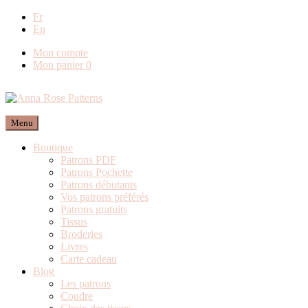
Livraison offerte en France métropolitaine dès
Fr
En
80€ de commande (Expédition via Mondial
Relay)
Mon compte
Mon panier
0
Menu
Boutique
Patrons PDF
Patrons Pochette
Patrons débutants
Vos patrons préférés
Patrons gratuits
Tissus
Broderies
Livres
Carte cadeau
Blog
Les patrons
Coudre