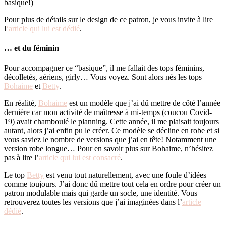
basique!)
Pour plus de détails sur le design de ce patron, je vous invite à lire
l
‘article qui lui est dédié
.
… et du féminin
Pour accompagner ce “basique”, il me fallait des tops féminins,
décolletés, aériens, girly… Vous voyez. Sont alors nés les tops
Bohaime
et
Betty
.
En réalité,
Bohaime
est un modèle que j’ai dû mettre de côté l’année
dernière car mon activité de maîtresse à mi-temps (coucou Covid-
19) avait chamboulé le planning. Cette année, il me plaisait toujours
autant, alors j’ai enfin pu le créer. Ce modèle se décline en robe et si
vous saviez le nombre de versions que j’ai en tête! Notamment une
version robe longue… Pour en savoir plus sur Bohaime, n’hésitez
pas à lire l’
article qui lui est consacré
.
Le top
Betty
est venu tout naturellement, avec une foule d’idées
comme toujours. J’ai donc dû mettre tout cela en ordre pour créer un
patron modulable mais qui garde un socle, une identité. Vous
retrouverez toutes les versions que j’ai imaginées dans l’
article
dédié
.