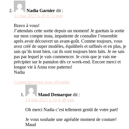
Nadia Garnier
dit :
12 mai 2021 à 20 h 53 min
Bravo à vous!
J’attendais cette sortie depuis un moment! Je guettais la sortie
sur mon compte insta, impatiente de connaître l’ensemble
après avoir découvert un avant-goût. Comme toujours, vous
avez créé de super modèles, équilibrés et raffinés et en plus, je
sais qu’ils iront bien, car ils sont toujours bien faits. Je ne sais
pas par lequel je vais commencer. Je crois que je vais me
précipiter sur le pantalon dès ce week-end. Encore merci et
longue vie à Anna rose patterns!
Nadia
Connectez-vous pour répondre
Maud Demarque
dit :
14 mai 2021 à 10 h 48 min
Oh merci Nadia c’est tellement gentil de votre part!
Je vous souhaite une agréable moment de couture!
Maud