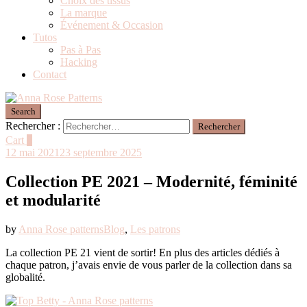
Choix des tissus
La marque
Événement & Occasion
Tutos
Pas à Pas
Hacking
Contact
Search
Rechercher :
Cart
0
12 mai 2021
23 septembre 2025
Collection PE 2021 – Modernité, féminité
et modularité
by
Anna Rose patterns
Blog
,
Les patrons
La collection PE 21 vient de sortir! En plus des articles dédiés à
chaque patron, j’avais envie de vous parler de la collection dans sa
globalité.