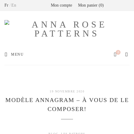
Fr
En
Mon compte
Mon panier
0
Livraison offerte en France métropolitaine dès
80€ de commande (Expédition via Mondial
Relay)
0
MENU
19 NOVEMBRE 2020
MODÈLE ANNAGRAM – À VOUS DE LE
COMPOSER!
BLOG
,
LES PATRONS