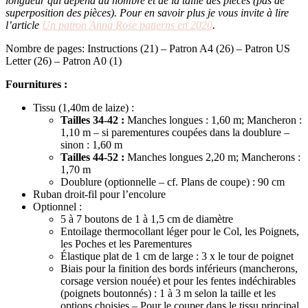
longueur qui dépend du nombre et de la taille des pièces (pas de
superposition des pièces). Pour en savoir plus je vous invite à lire
l’article
Un patron Anna Rose patterns en 2020
.
Nombre de pages: Instructions (21) – Patron A4 (26) – Patron US
Letter (26) – Patron A0 (1)
Fournitures :
Tissu (1,40m de laize) :
Tailles 34-42 :
Manches longues : 1,60 m; Mancheron :
1,10 m – si parementures coupées dans la doublure –
sinon : 1,60 m
Tailles 44-52 :
Manches longues 2,20 m; Mancherons :
1,70 m
Doublure (optionnelle – cf. Plans de coupe) : 90 cm
Ruban droit-fil pour l’encolure
Optionnel :
5 à 7 boutons de 1 à 1,5 cm de diamètre
Entoilage thermocollant léger pour le Col, les Poignets,
les Poches et les Parementures
Élastique plat de 1 cm de large : 3 x le tour de poignet
Biais pour la finition des bords inférieurs (mancherons,
corsage version nouée) et pour les fentes indéchirables
(poignets boutonnés) : 1 à 3 m selon la taille et les
options choisies – Pour le couper dans le tissu principal,