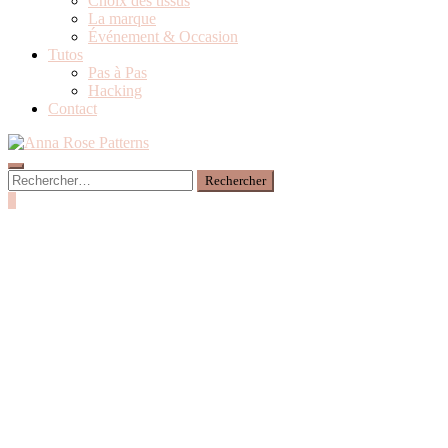
Choix des tissus
La marque
Événement & Occasion
Tutos
Pas à Pas
Hacking
Contact
0