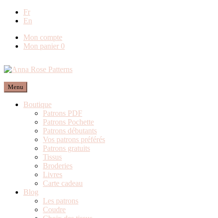
Fr
Livraison offerte en France métropolitaine dè
En
Mon compte
Mon panier
0
Menu
Boutique
Patrons PDF
Patrons Pochette
Patrons débutants
Vos patrons préférés
Patrons gratuits
Tissus
Broderies
Livres
Carte cadeau
Blog
Les patrons
Coudre