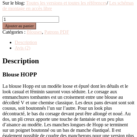
Sur le blog:
Toutes les versions et toutes les références
/
Les schémas
de montage en accès libre
Ajouter au panier
Catégories :
Blouses
,
Patrons PDF
Description
Avis (2)
Description
Blouse HOPP
La blouse Hopp est un modèle loose et épuré dont les détails et le
look casual et féminin sauront vous séduire. Le corsage aux
emmanchures tombantes est un croisement entre une blouse au
décolleté V et une chemise classique. Les deux pans devant sont soit
cousus, soit boutonnés l’un sur l’autre. Pour un look plus
décontracté, le bas du corsage devant peut être allongé et noué. Au
dos, un pli creux apporte une touche de fantaisie et un peu plus
d’aisance au modèle. Les manches longues de Hopp se terminent
sur un poignet boutonné ou un bas de manche élastiqué. Il est
également possible de coudre des mancherons pour une version plus