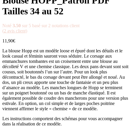
Blouse HOPP_Patron PDF
Tailles 34 au 52
Noté
3.50
sur 5 basé sur
2
notations client
(
2
avis client)
11,90
€
La blouse Hopp est un modèle loose et épuré dont les détails et le
look casual et féminin sauront vous séduire. Le corsage aux
emmanchures tombantes est un croisement entre une blouse au
décolleté V et une chemise classique. Les deux pans devant sont soit
cousus, soit boutonnés l’un sur l’autre. Pour un look plus
décontracté, le bas du corsage devant peut être allongé et noué. Au
dos, un pli creux apporte une touche de fantaisie et un peu plus
d’aisance au modèle. Les manches longues de Hopp se terminent
sur un poignet boutonné ou un bas de manche élastiqué. Il est
également possible de coudre des mancherons pour une version plus
estivale. En option, un col simple et de larges poches poitrine
viennent affirmer le style « chemise » de ce modèle.
Les instructions comportent des schémas pour vous accompagner
dans la réalisation de ce modèle.