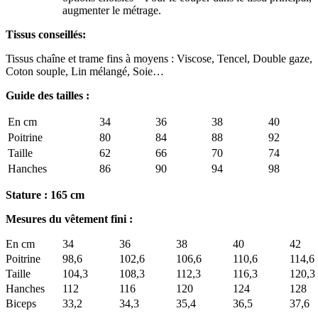
augmenter le métrage.
Tissus conseillés:
Tissus chaîne et trame fins à moyens : Viscose, Tencel, Double gaze,
Coton souple, Lin mélangé, Soie…
Guide des tailles :
En cm
34
36
38
40
Poitrine
80
84
88
92
Taille
62
66
70
74
Hanches
86
90
94
98
Stature : 165 cm
Mesures du vêtement fini :
En cm
34
36
38
40
42
Poitrine
98,6
102,6
106,6
110,6
114,6
Taille
104,3
108,3
112,3
116,3
120,3
Hanches
112
116
120
124
128
Biceps
33,2
34,3
35,4
36,5
37,6