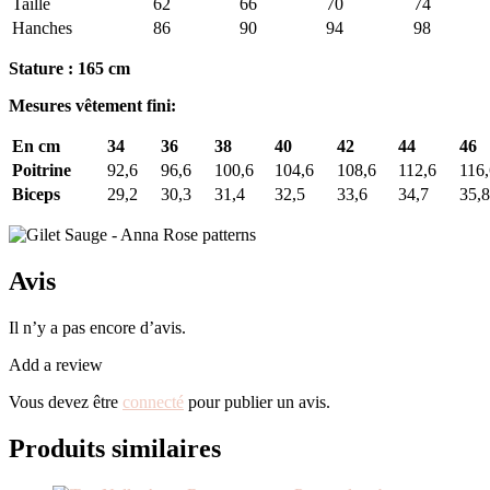
Taille
62
66
70
74
Hanches
86
90
94
98
Stature : 165 cm
Mesures vêtement fini:
En cm
34
36
38
40
42
44
46
Poitrine
92,6
96,6
100,6
104,6
108,6
112,6
116,
Biceps
29,2
30,3
31,4
32,5
33,6
34,7
35,8
Avis
Il n’y a pas encore d’avis.
Add a review
Vous devez être
connecté
pour publier un avis.
Produits similaires