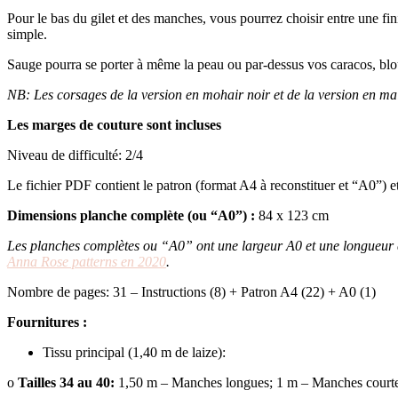
Pour le bas du gilet et des manches, vous pourrez choisir entre une fi
simple.
Sauge pourra se porter à même la peau ou par-dessus vos caracos, blou
NB: Les corsages de la version en mohair noir et de la version en ma
Les marges de couture sont incluses
Niveau de difficulté: 2/4
Le fichier PDF contient le patron (format A4 à reconstituer et “A0”) et t
Dimensions planche complète (ou “A0”) :
84 x 123 cm
Les planches complètes ou “A0” ont une largeur A0 et une longueur qui 
Anna Rose patterns en 2020
.
Nombre de pages: 31 – Instructions (8) + Patron A4 (22) + A0 (1)
Fournitures :
Tissu principal (1,40 m de laize):
o
Tailles 34 au 40:
1,50 m – Manches longues; 1 m – Manches court