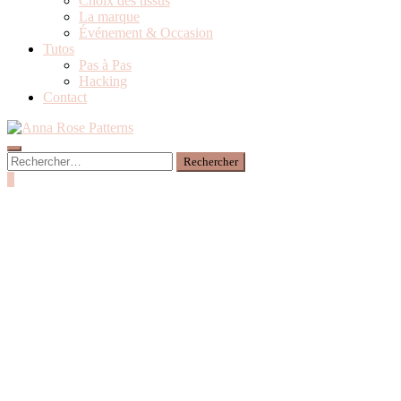
Choix des tissus
La marque
Événement & Occasion
Tutos
Pas à Pas
Hacking
Contact
0