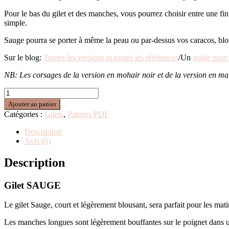
Pour le bas du gilet et des manches, vous pourrez choisir entre une fi
simple.
Sauge pourra se porter à même la peau ou par-dessus vos caracos, blou
Sur le blog:
Toutes les versions et toutes les références
/Un
guide pour 
NB: Les corsages de la version en mohair noir et de la version en ma
Ajouter au panier
Catégories :
Gilets
,
Patrons PDF
Description
Avis (0)
Description
Gilet SAUGE
Le gilet Sauge, court et légèrement blousant, sera parfait pour les mati
Les manches longues sont légèrement bouffantes sur le poignet dans un