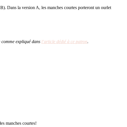
 B). Dans la version A, les manches courtes porteront un ourlet
gie comme expliqué dans
l’article dédié à ce patron
.
 des manches courtes!