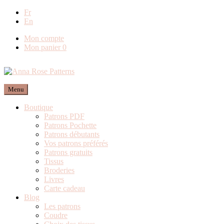
Fr
Livraison offerte en
En
Mon compte
Mon panier
0
Menu
Boutique
Patrons PDF
Patrons Pochette
Patrons débutants
Vos patrons préférés
Patrons gratuits
Tissus
Broderies
Livres
Carte cadeau
Blog
Les patrons
Coudre