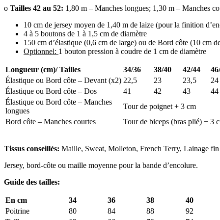
o
Tailles 42 au
5
2
:
1,80 m – Manches longues; 1,30 m – Manches co
10 cm de jersey moyen de 1,40 m de laize (pour la finition d’en
4 à 5 boutons de 1 à 1,5 cm de diamètre
150 cm d’élastique (0,6 cm de large) ou de Bord côte (10 cm de 
Optionnel:
1 bouton pression à coudre de 1 cm de diamètre
Longueur (cm)/ Tailles
34/36
38/40
42/44
46
Élastique ou Bord côte – Devant (x2)
22,5
23
23,5
24
Élastique ou Bord côte – Dos
41
42
43
44
Élastique ou Bord côte – Manches
Tour de poignet + 3 cm
longues
Bord côte – Manches courtes
Tour de biceps (bras plié) + 3 
Tissus conseillés
:
Maille, Sweat, Molleton, French Terry, Lainage fi
Jersey, bord-côte ou maille moyenne pour la bande d’encolure.
Guide des tailles:
En cm
34
36
38
40
Poitrine
80
84
88
92