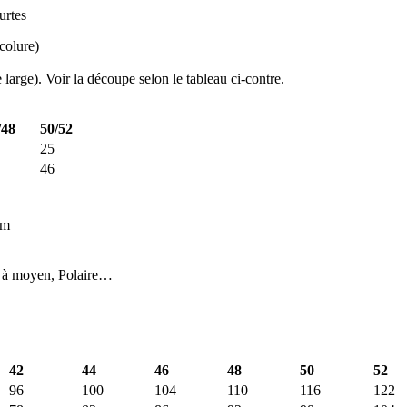
urtes
colure)
large). Voir la découpe selon le tableau ci-contre.
/48
50/52
25
46
cm
n à moyen, Polaire…
42
44
46
48
50
52
96
100
104
110
116
122