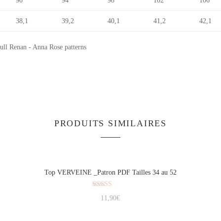
90
94
98
102
106
38,1
39,2
40,1
41,2
42,1
PRODUITS SIMILAIRES
Top VERVEINE _Patron PDF Tailles 34 au 52
Note
11,90
€
5.00
sur 5