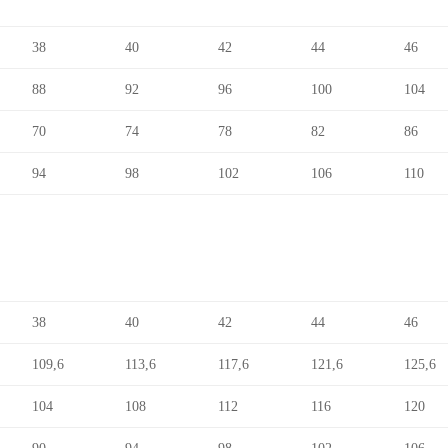
38
40
42
44
46
88
92
96
100
104
70
74
78
82
86
94
98
102
106
110
38
40
42
44
46
109,6
113,6
117,6
121,6
125,6
104
108
112
116
120