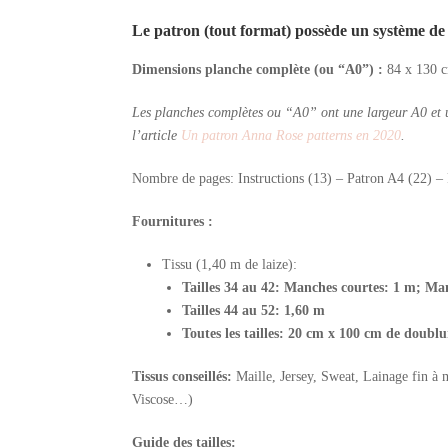
Le patron (tout format) possède un système de 
Dimensions planche complète (ou “A0”) :
84 x 130 
Les planches complètes ou “A0” ont une largeur A0 et un
l’article
Un patron Anna Rose patterns en 2020
.
Nombre de pages: Instructions (13) – Patron A4 (22) –
Fournitures :
Tissu (1,40 m de laize):
Tailles 34 au 42: Manches courtes: 1 m; Ma
Tailles 44 au 52: 1,60 m
Toutes les tailles: 20 cm x 100 cm de doublu
Tissus conseillés
:
Maille, Jersey, Sweat, Lainage fin à
Viscose…)
Guide des tailles: