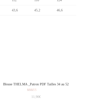
112
118
124
43,6
45,2
46,6
Blouse THELMA _Patron PDF Tailles 34 au 52
Note
11,90
€
4.75
sur 5