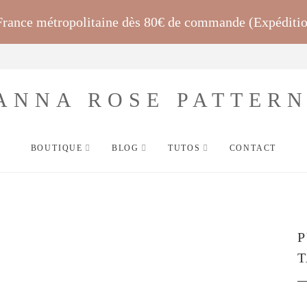
 France métropolitaine dès 80€ de commande (Expéditi
BOUTIQUE
BLOG
TUTOS
CONTACT
P
T