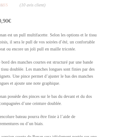
(
10
avis client)
oté
5.00
r 5 basé
0,90
€
r
notations
ient
nan est un pull multifacette. Selon les options et le tissu
oisis, il sera le pull de vos soirées d’été, un confortable
eat ou encore un joli pull en maille tricotée.
 bord des manches courtes est structuré par une bande
 tissu doublée. Les manches longues sont finies par des
ignets. Une pince permet d’ajuster le bas des manches
ngues et ajoute une note graphique.
nan possède des pinces sur le bas du devant et du dos
compagnées d’une ceinture doublée.
encolure bateau pourra être finie à l’aide de
rementures ou d’un biais.
 version courte de Renan sera idéalement portée sur une