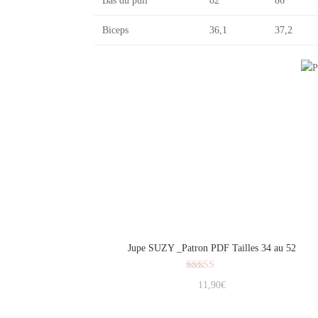
Bas du pull
82
86
Biceps
36,1
37,2
Jupe SUZY _Patron PDF Tailles 34 au 52
Note
11,90
€
5.00
sur 5