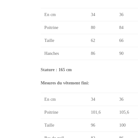
En cm
34
36
Poitrine
80
84
Taille
62
66
Hanches
86
90
Stature : 165 cm
Mesures du vêtement fini:
En cm
34
36
Poitrine
101,6
105,6
Taille
96
100