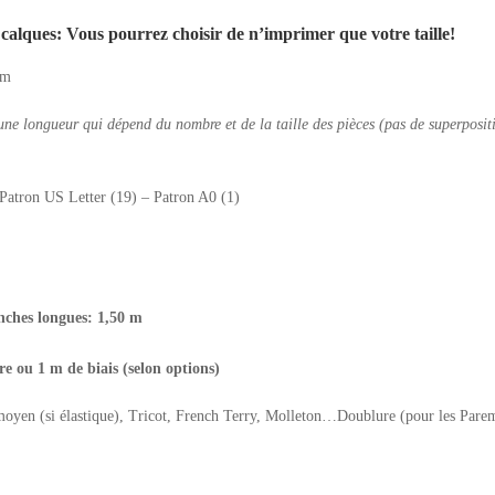
calques: Vous pourrez choisir de n’imprimer que votre taille!
cm
e longueur qui dépend du nombre et de la taille des pièces (pas de superposition
 Patron US Letter (19) – Patron A0 (1)
nches longues: 1,50 m
re ou 1 m de biais (selon options)
 moyen (si élastique), Tricot, French Terry, Molleton…Doublure (pour les Parem