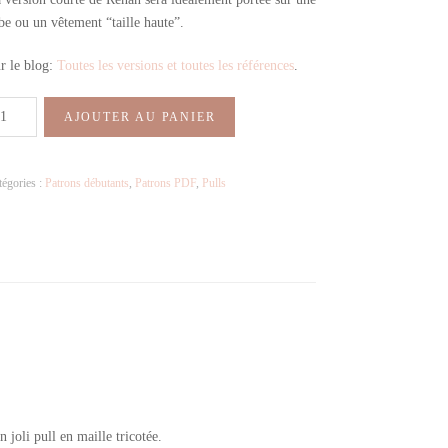
be ou un vêtement “taille haute”.
r le blog:
Toutes les versions et toutes les références
.
AJOUTER AU PANIER
tégories :
Patrons débutants
,
Patrons PDF
,
Pulls
n joli pull en maille tricotée.