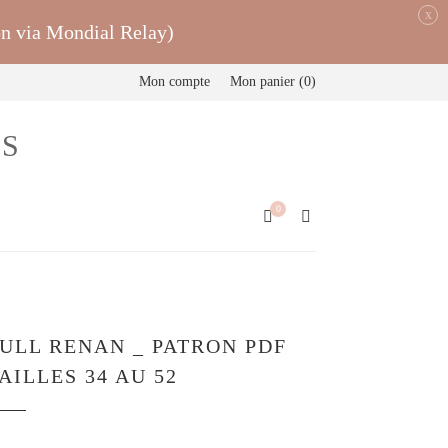
x
on via Mondial Relay)
Mon compte
Mon panier
0
0
ULL RENAN _ PATRON PDF
AILLES 34 AU 52