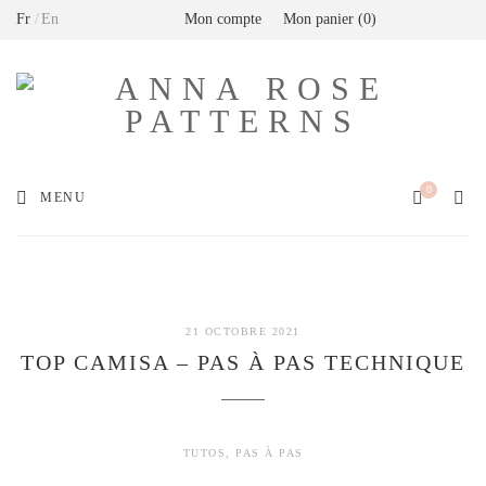
Fr
En
Mon compte
Mon panier
0
Livraison offerte en France métropolitaine dès
80€ de commande (Expédition via Mondial
Relay)
0
MENU
21 OCTOBRE 2021
TOP CAMISA – PAS À PAS TECHNIQUE
TUTOS
,
PAS À PAS